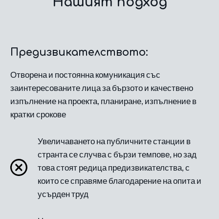
Нашият подход
Предизвикателството:
Отворена и постоянна комуникация със
заинтересованите лица за бързото и качествено
изпълнение на проекта, планиране, изпълнение в
кратки срокове
Увеличаването на публичните станции в
странта се случва с бързи темпове, но зад
това стоят редица предизвикателства, с
които се справяме благодарение на опита и
усърден труд