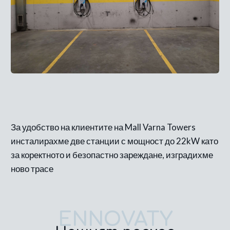
След
За удобство на клиентите на Mall Varna Towers
инсталирахме две станции с мощност до 22kW като
за коректното и безопастно зареждане, изградихме
ново трасе
ENNOVATY