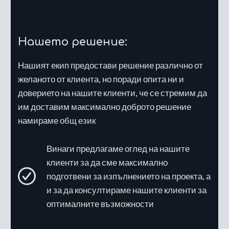
Нашето решение:
Нашият екип предостави решение различно от
желаното от клиента, но поради опита ни и
доверието на нашите клиенти, че се стремим да
им доставим максимално доброто решение
намираме общ език
Винаги предлагаме оглед на нашите
клиенти за да сме максимално
подготвени за изпълнението на проекта, а
и за да консултираме нашите клиенти за
оптималните възможности