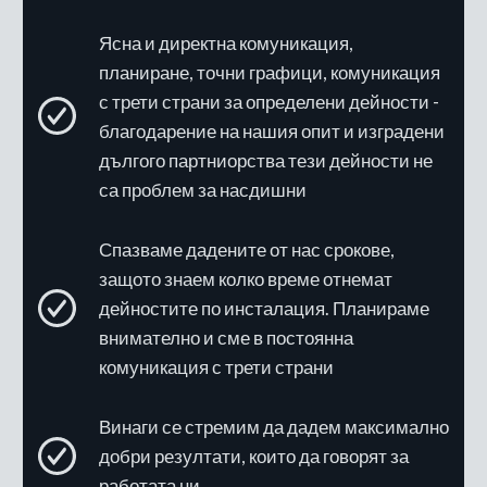
Ясна и директна комуникация,
планиране, точни графици, комуникация
с трети страни за определени дейности -
благодарение на нашия опит и изградени
дългого партниорства тези дейности не
са проблем за насдишни
Спазваме дадените от нас срокове,
защото знаем колко време отнемат
дейностите по инсталация. Планираме
внимателно и сме в постоянна
комуникация с трети страни
Винаги се стремим да дадем максимално
добри резултати, които да говорят за
работата ни