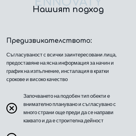
ENNOVATY
Нашият подход
Предизвикателството:
Съгласуваност с всички заинтересовани лица,
предоставяне на ясна информация за начин и
график на изпълнение, инсталация в кратки
срокове и високо качество
Започването на подобен тип обекти е
внимателно планувано и съгласувано с
много страни още преди да се направи
каквато и да е строителна дейност