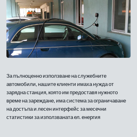
Преди
За пълноценно използване на служебните
автомобили, нашите клиенти имаха нужда от
зарядна станция, която им предоставя нужното
време на зареждане, има система за ограничаване
на достъпа и лесен интерфейс за месечни
статистики за използваната ел. енергия
След